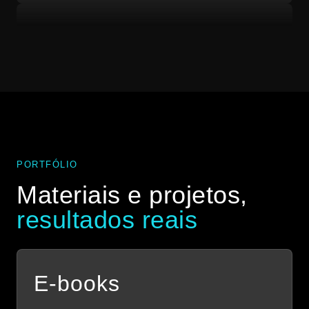
“Abrimos a nossa hamburgueria na pandemia e
precisávamos de uma identidade visual para o
negócio. Ele fez toda a nossa comunicação e nos
ajudou a vender mais com lindas artes!”
Ana Clara Bastos
AB
DIAMOND BURGUER
PORTFÓLIO
Materiais e projetos,
resultados reais
E-books