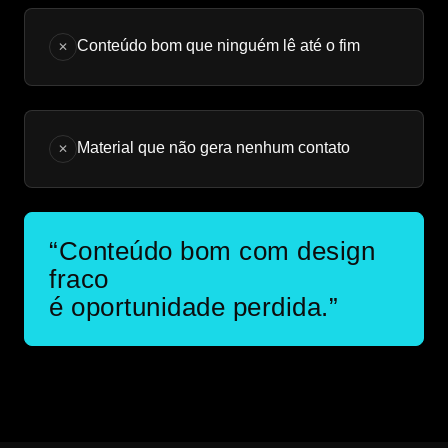
Conteúdo bom que ninguém lê até o fim
✕
Material que não gera nenhum contato
✕
“Conteúdo bom com design
fraco
é oportunidade perdida.”