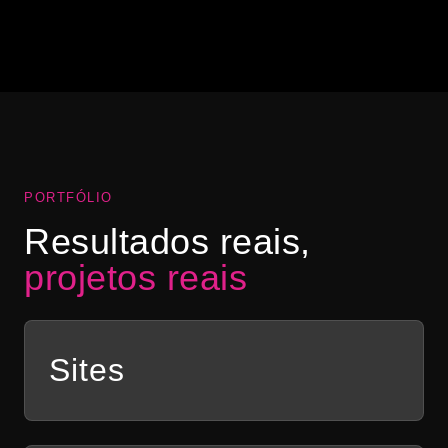
“Abrimos a nossa hamburgueria na pandemia e
precisávamos de uma identidade visual para o
negócio. Ele fez toda a nossa comunicação e nos
ajudou a vender mais com lindas artes!”
Ana Clara Bastos
AB
DIAMOND BURGUER
PORTFÓLIO
Resultados reais,
projetos reais
Sites