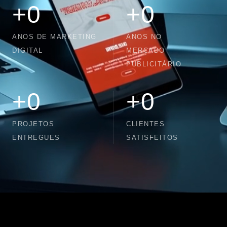
+
0
+
0
ANOS DE MARKETING
ANOS NO
DIGITAL
MERCADO
PUBLICITÁRIO
+
0
+
0
PROJETOS
CLIENTES
ENTREGUES
SATISFEITOS