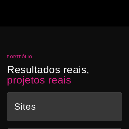
“Abrimos a nossa hamburgueria na pandemia e
precisávamos de uma identidade visual para o
negócio. Ele fez toda a nossa comunicação e nos
ajudou a vender mais com lindas artes!”
Ana Clara Bastos
AB
DIAMOND BURGUER
PORTFÓLIO
Resultados reais,
projetos reais
Sites