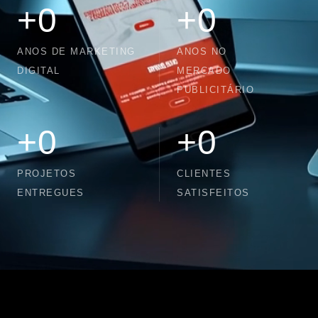
+
0
+
0
ANOS DE MARKETING
ANOS NO
DIGITAL
MERCADO
PUBLICITÁRIO
+
0
+
0
PROJETOS
CLIENTES
ENTREGUES
SATISFEITOS