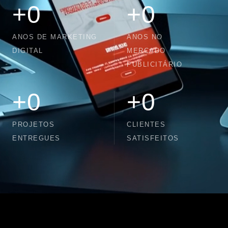
+
0
+
0
ANOS DE MARKETING
ANOS NO
DIGITAL
MERCADO
PUBLICITÁRIO
+
0
+
0
PROJETOS
CLIENTES
ENTREGUES
SATISFEITOS