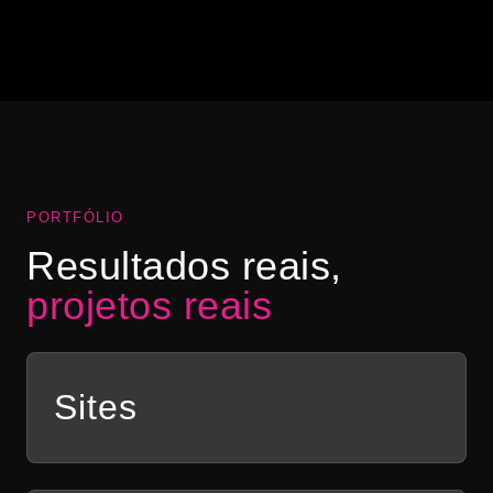
“Abrimos a nossa hamburgueria na pandemia e
precisávamos de uma identidade visual para o
negócio. Ele fez toda a nossa comunicação e nos
ajudou a vender mais com lindas artes!”
Ana Clara Bastos
AB
DIAMOND BURGUER
PORTFÓLIO
Resultados reais,
projetos reais
Sites