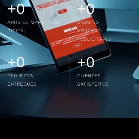
+
0
+
0
ANOS DE MARKETING
ANOS NO
DIGITAL
MERCADO
PUBLICITÁRIO
+
0
+
0
PROJETOS
CLIENTES
ENTREGUES
SATISFEITOS