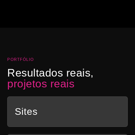
“Abrimos a nossa hamburgueria na pandemia e
precisávamos de uma identidade visual para o
negócio. Ele fez toda a nossa comunicação e nos
ajudou a vender mais com lindas artes!”
Ana Clara Bastos
AB
DIAMOND BURGUER
PORTFÓLIO
Resultados reais,
projetos reais
Sites