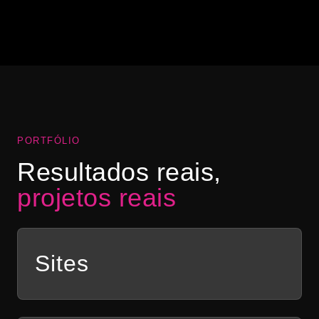
“Abrimos a nossa hamburgueria na pandemia e
precisávamos de uma identidade visual para o
negócio. Ele fez toda a nossa comunicação e nos
ajudou a vender mais com lindas artes!”
Ana Clara Bastos
AB
DIAMOND BURGUER
PORTFÓLIO
Resultados reais,
projetos reais
Sites