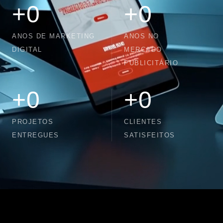
+
0
+
0
ANOS DE MARKETING
ANOS NO
DIGITAL
MERCADO
PUBLICITÁRIO
+
0
+
0
PROJETOS
CLIENTES
ENTREGUES
SATISFEITOS