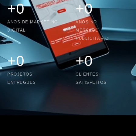
+
0
+
0
ANOS DE MARKETING
ANOS NO
DIGITAL
MERCADO
PUBLICITÁRIO
+
0
+
0
PROJETOS
CLIENTES
ENTREGUES
SATISFEITOS