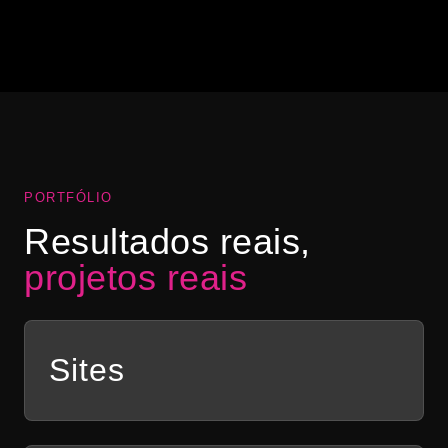
“Abrimos a nossa hamburgueria na pandemia e
precisávamos de uma identidade visual para o
negócio. Ele fez toda a nossa comunicação e nos
ajudou a vender mais com lindas artes!”
Ana Clara Bastos
AB
DIAMOND BURGUER
PORTFÓLIO
Resultados reais,
projetos reais
Sites