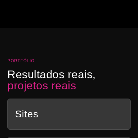
“Abrimos a nossa hamburgueria na pandemia e
precisávamos de uma identidade visual para o
negócio. Ele fez toda a nossa comunicação e nos
ajudou a vender mais com lindas artes!”
Ana Clara Bastos
AB
DIAMOND BURGUER
PORTFÓLIO
Resultados reais,
projetos reais
Sites