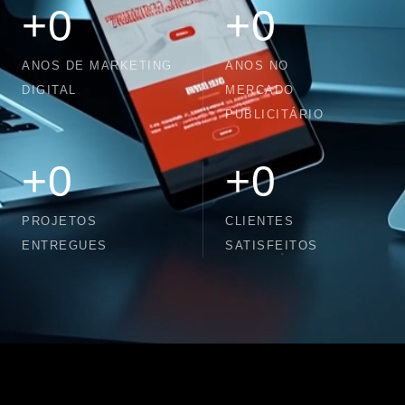
+
0
+
0
ANOS DE MARKETING
ANOS NO
DIGITAL
MERCADO
PUBLICITÁRIO
+
0
+
0
PROJETOS
CLIENTES
ENTREGUES
SATISFEITOS