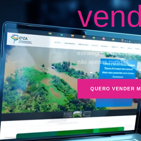
vend
Crio sites inteligentes, 
estratégias digitais pen
não apenas curtidas.
QUERO VENDER M