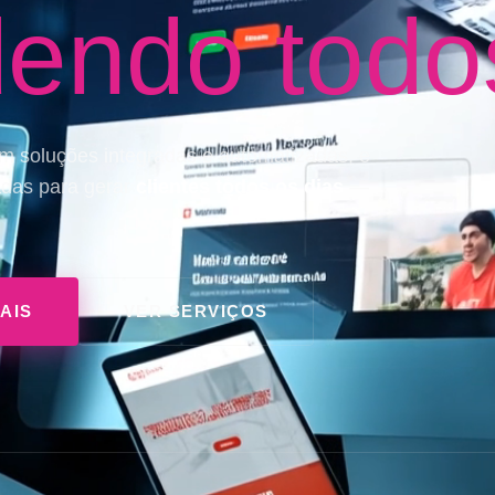
endo todos
com soluções integradas e automatizadas, e
sadas para gerar
clientes todos os dias
—
AIS
VER SERVIÇOS