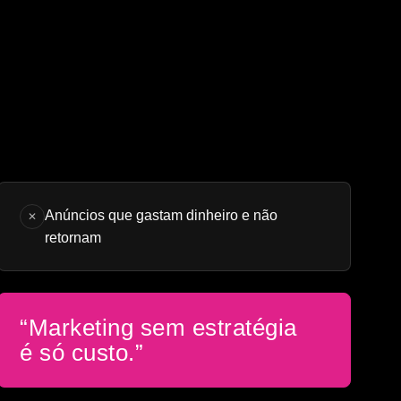
Anúncios que gastam dinheiro e não
✕
retornam
“Marketing sem estratégia
é só custo.”