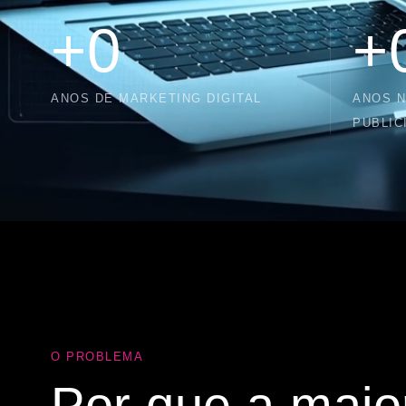
+
0
+
ANOS DE MARKETING DIGITAL
ANOS 
PUBLIC
O PROBLEMA
Por que a maio