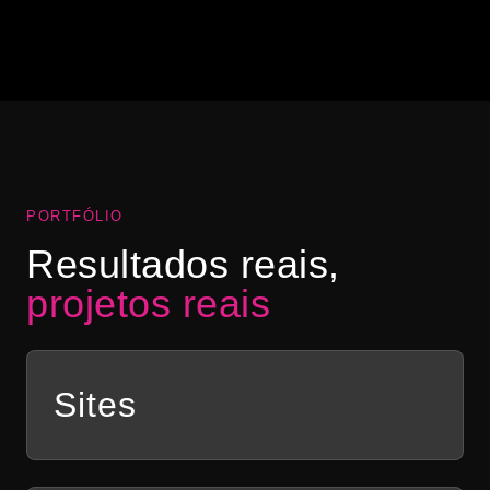
“Abrimos a nossa hamburgueria na pandemia e
precisávamos de uma identidade visual para o
negócio. Ele fez toda a nossa comunicação e nos
ajudou a vender mais com lindas artes!”
Ana Clara Bastos
AB
DIAMOND BURGUER
PORTFÓLIO
Resultados reais,
projetos reais
Sites