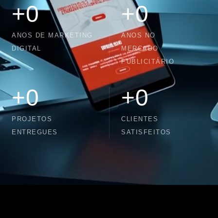
+
0
+
0
ANOS DE MARKETING
ANOS NO
DIGITAL
MERCADO
PUBLICITÁRIO
+
0
+
0
PROJETOS
CLIENTES
ENTREGUES
SATISFEITOS